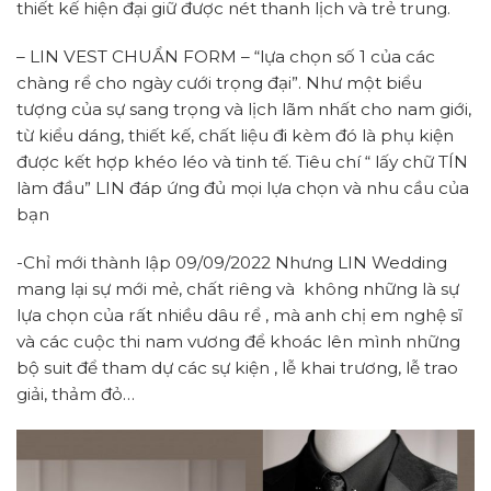
thiết kế hiện đại giữ được nét thanh lịch và trẻ trung.
– LIN VEST CHUẨN FORM – “lựa chọn số 1 của các
chàng rể cho ngày cưới trọng đại”. Như một biểu
tượng của sự sang trọng và lịch lãm nhất cho nam giới,
từ kiểu dáng, thiết kế, chất liệu đi kèm đó là phụ kiện
được kết hợp khéo léo và tinh tế. Tiêu chí “ lấy chữ TÍN
làm đầu” LIN đáp ứng đủ mọi lựa chọn và nhu cầu của
bạn
-Chỉ mới thành lập 09/09/2022 Nhưng LIN Wedding
mang lại sự mới mẻ, chất riêng và không những là sự
lựa chọn của rất nhiều dâu rể , mà anh chị em nghệ sĩ
và các cuộc thi nam vương để khoác lên mình những
bộ suit để tham dự các sự kiện , lễ khai trương, lễ trao
giải, thảm đỏ…