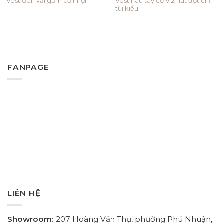
Vest nâu tây cổ V 2 nút đột chỉ
Vest đen vải gấm cổ nhọn
túi kiểu
FANPAGE
LIÊN HỆ
Showroom:
207 Hoàng Văn Thụ, phường Phú Nhuận,