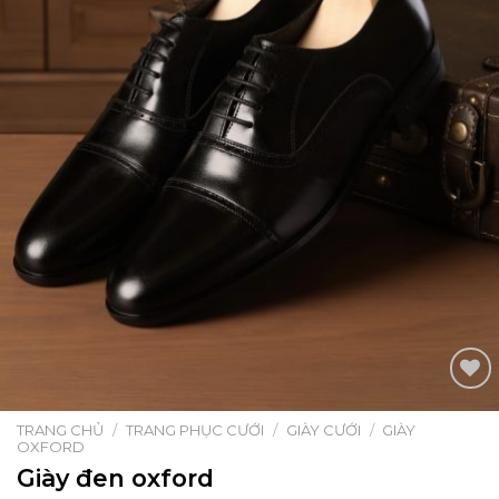
TRANG CHỦ
/
TRANG PHỤC CƯỚI
/
GIÀY CƯỚI
/
GIÀY
OXFORD
Add to
wishlist
Giày đen oxford