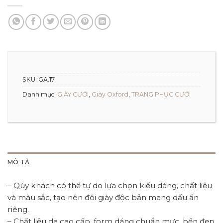
SKU:
GA.17
Danh mục:
GIÀY CƯỚI
,
Giày Oxford
,
TRANG PHỤC CƯỚI
MÔ TẢ
– Qúy khách có thể tự do lựa chọn kiểu dáng, chất liệu
và màu sắc, tạo nên đôi giày độc bản mang dấu ấn
riêng.
– Chất liệu da cao cấp, form dáng chuẩn mực, bền đẹp