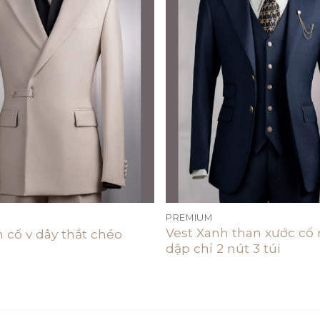
Add to
wishlist
PREMIUM
Vest Xanh than xước cổ
 cổ v dây thắt chéo
dập chỉ 2 nút 3 túi