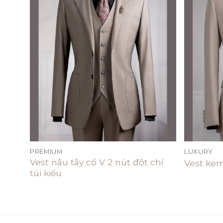
d to
Add to
hlist
wishlist
PREMIUM
LUXURY
Vest nâu tây cổ V 2 nút đột chỉ
úc
Vest kem
túi kiểu