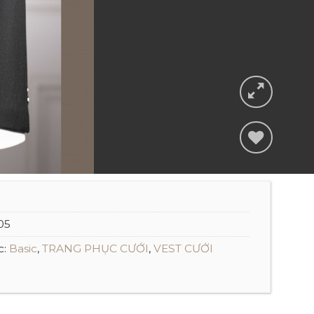
Add to
wishlist
05
c:
Basic
,
TRANG PHỤC CƯỚI
,
VEST CƯỚI