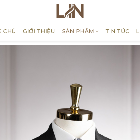
G CHỦ
GIỚI THIỆU
SẢN PHẨM
TIN TỨC
L