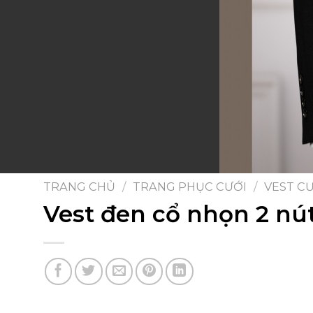
TRANG CHỦ
/
TRANG PHỤC CƯỚI
/
VEST C
Vest đen cổ nhọn 2 nú