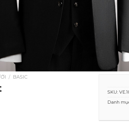
ƯỚI
/
BASIC
t
SKU:
VE.1
Danh mụ