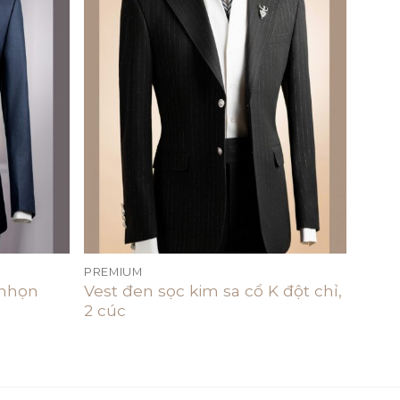
Add to
Add to
wishlist
wishlist
PREMIUM
 nhọn
Vest đen sọc kim sa cổ K đột chỉ,
2 cúc