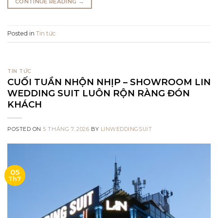
CONTINUE READING
→
Posted in
Tin tức
TIN TỨC
CUỐI TUẦN NHỘN NHỊP – SHOWROOM LIN
WEDDING SUIT LUÔN RỘN RÀNG ĐÓN
KHÁCH
POSTED ON
5 THÁNG 7, 2026
BY
LINWEDDINGSUIT
05
Th7