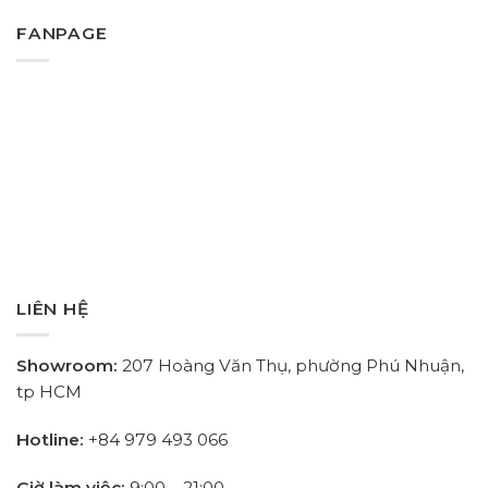
FANPAGE
LIÊN HỆ
Showroom:
207 Hoàng Văn Thụ, phường Phú Nhuận,
tp HCM
Hotline:
+84
979 493 066
Giờ làm việc:
9:00 – 21:00