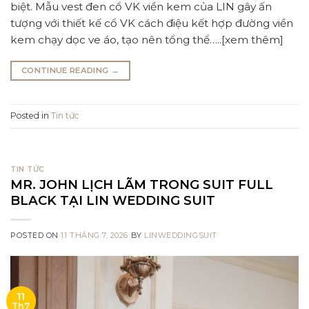
biệt. Mẫu vest đen cổ VK viền kem của LIN gây ấn
tượng với thiết kế cổ VK cách điệu kết hợp đường viền
kem chạy dọc ve áo, tạo nên tổng thể…..[xem thêm]
CONTINUE READING
→
Posted in
Tin tức
TIN TỨC
MR. JOHN LỊCH LÃM TRONG SUIT FULL
BLACK TẠI LIN WEDDING SUIT
POSTED ON
11 THÁNG 7, 2026
BY
LINWEDDINGSUIT
11
Th7