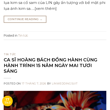
lụa kim sa cổ sam của LIN gây ấn tượng với bề mặt phi
lụa ánh kim sa…..[xem thêm]
CONTINUE READING
→
Posted in
Tin tức
TIN TỨC
CA SĨ HOÀNG BÁCH ĐỒNG HÀNH CÙNG
HÀNH TRÌNH 15 NĂM NGÀY MAI TƯƠI
SÁNG
POSTED ON
17 THÁNG 7, 2026
BY
LINWEDDINGSUIT
17
Th7