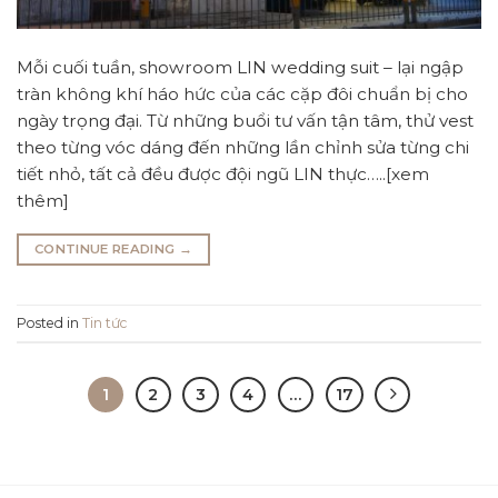
Mỗi cuối tuần, showroom LIN wedding suit – lại ngập
tràn không khí háo hức của các cặp đôi chuẩn bị cho
ngày trọng đại. Từ những buổi tư vấn tận tâm, thử vest
theo từng vóc dáng đến những lần chỉnh sửa từng chi
tiết nhỏ, tất cả đều được đội ngũ LIN thực…..[xem
thêm]
CONTINUE READING
→
Posted in
Tin tức
1
2
3
4
…
17