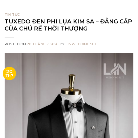
TIN TỨC
TUXEDO ĐEN PHI LỤA KIM SA – ĐẲNG CẤP
CỦA CHÚ RỂ THỜI THƯỢNG
POSTED ON
20 THÁNG 7, 2026
BY
LINWEDDINGSUIT
20
Th7