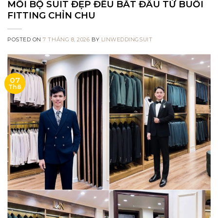
MỖI BỘ SUIT ĐẸP ĐỀU BẮT ĐẦU TỪ BUỔI
FITTING CHỈN CHU
POSTED ON
7 THÁNG 8, 2026
BY
LINWEDDINGSUIT
07
Th8