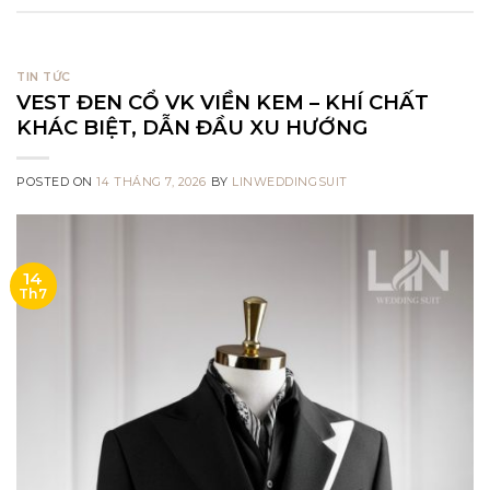
TIN TỨC
VEST ĐEN CỔ VK VIỀN KEM – KHÍ CHẤT
KHÁC BIỆT, DẪN ĐẦU XU HƯỚNG
POSTED ON
14 THÁNG 7, 2026
BY
LINWEDDINGSUIT
14
Th7