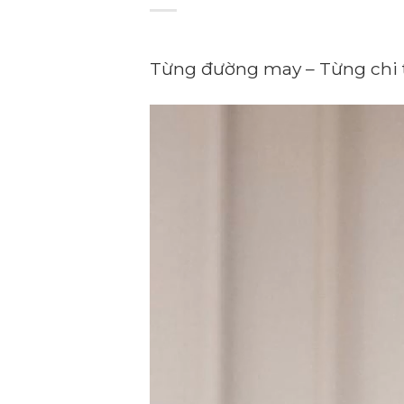
Từng đường may – Từng chi t
Trình
chơi
Video