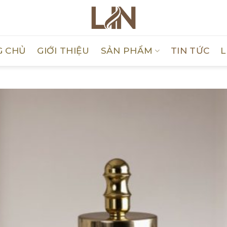
G CHỦ
GIỚI THIỆU
SẢN PHẨM
TIN TỨC
L