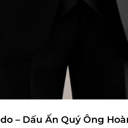
edo – Dấu Ấn Quý Ông Hoà