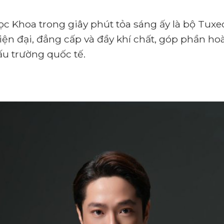
Khoa trong giây phút tỏa sáng ấy là bộ Tuxe
iện đại, đẳng cấp và đầy khí chất, góp phần ho
ấu trường quốc tế.