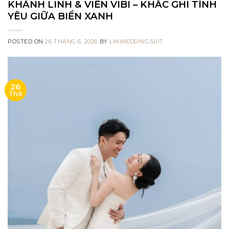
KHÁNH LINH & VIÊN VIBI – KHẮC GHI TÌNH
YÊU GIỮA BIỂN XANH
POSTED ON
26 THÁNG 6, 2026
BY
LINWEDDINGSUIT
26
Th6