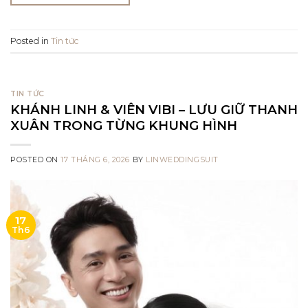
Posted in
Tin tức
TIN TỨC
KHÁNH LINH & VIÊN VIBI – LƯU GIỮ THANH
XUÂN TRONG TỪNG KHUNG HÌNH
POSTED ON
17 THÁNG 6, 2026
BY
LINWEDDINGSUIT
17
Th6