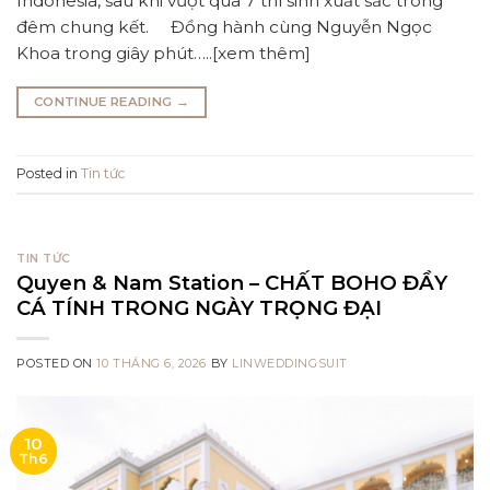
Indonesia, sau khi vượt qua 7 thí sinh xuất sắc trong
đêm chung kết. Đồng hành cùng Nguyễn Ngọc
Khoa trong giây phút…..[xem thêm]
CONTINUE READING
→
Posted in
Tin tức
TIN TỨC
Quyen & Nam Station – CHẤT BOHO ĐẦY
CÁ TÍNH TRONG NGÀY TRỌNG ĐẠI
POSTED ON
10 THÁNG 6, 2026
BY
LINWEDDINGSUIT
10
Th6