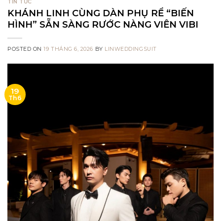
TIN TỨC
KHÁNH LINH CÙNG DÀN PHỤ RỂ “BIẾN
HÌNH” SẴN SÀNG RƯỚC NÀNG VIÊN VIBI
POSTED ON
19 THÁNG 6, 2026
BY
LINWEDDINGSUIT
19
Th6