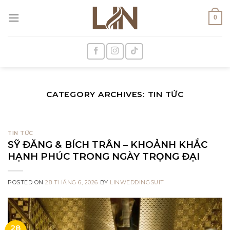
Skip
to
0
content
CATEGORY ARCHIVES:
TIN TỨC
TIN TỨC
SỸ ĐĂNG & BÍCH TRÂN – KHOẢNH KHẮC
HẠNH PHÚC TRONG NGÀY TRỌNG ĐẠI
POSTED ON
28 THÁNG 6, 2026
BY
LINWEDDINGSUIT
28