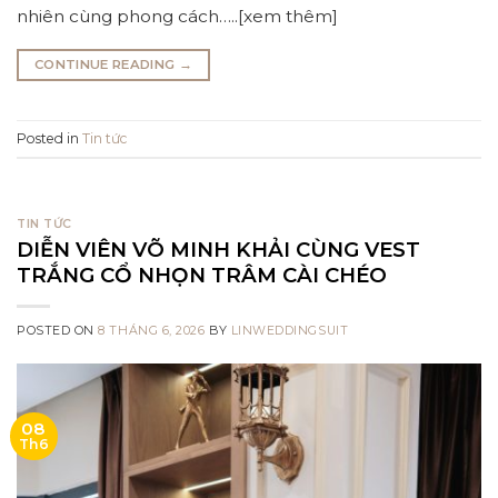
nhiên cùng phong cách…..[xem thêm]
CONTINUE READING
→
Posted in
Tin tức
TIN TỨC
DIỄN VIÊN VÕ MINH KHẢI CÙNG VEST
TRẮNG CỔ NHỌN TRÂM CÀI CHÉO
POSTED ON
8 THÁNG 6, 2026
BY
LINWEDDINGSUIT
08
Th6