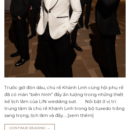
Trước giờ đón dâu, chú rể Khánh Linh cùng hội phụ rể
đã có màn “biến hình” đầy ấn tượng trong những thiết
kế lịch lãm của LIN wedding suit. Nổi bật ở vị trí
trung tâm là chú rể Khánh Linh trong bộ tuxedo trắng
sang trọng, lịch lãm và đầy…..[xem thêm]
CONTINUE READING
→