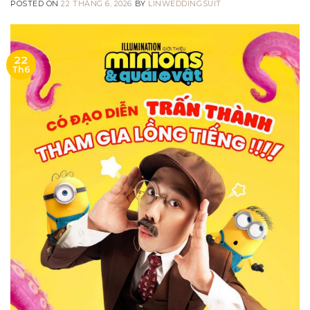
POSTED ON
22 THÁNG 6, 2026
BY
LINWEDDINGSUIT
22
Th6